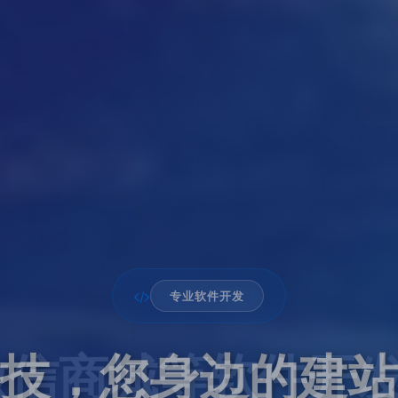
专业软件开发
专业软件开发
专业软件开发
专业软件开发
信商城等软件开发
信商城等软件开发
技，您身边的建站
技，您身边的建站