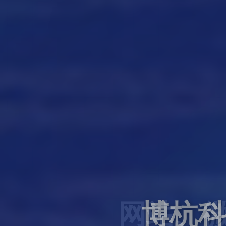
网站、微
网站、微
博杭科
博杭科