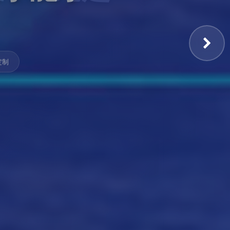
定制
定制
定制
定制