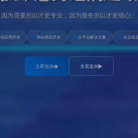
因为需要所以才更专业，因为服务所以才更细心。
因为需要所以才更专业，因为服务所以才更细心。
软件开发, 软件定制开发, 软件外包, 企业软件定制
软件开发, 软件定制开发, 软件外包, 企业软件定制
移动应用开发
移动应用开发
移动应用开发
移动应用开发
Web系统开发
Web系统开发
Web系统开发
Web系统开发
云平台解决方案
云平台解决方案
云平台解决方案
云平台解决方案
企业级
企业级
企业级
企业级
立即咨询
立即咨询
立即咨询
立即咨询
查看案例
查看案例
查看案例
查看案例