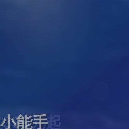
399元起
399元起
小能手
小能手