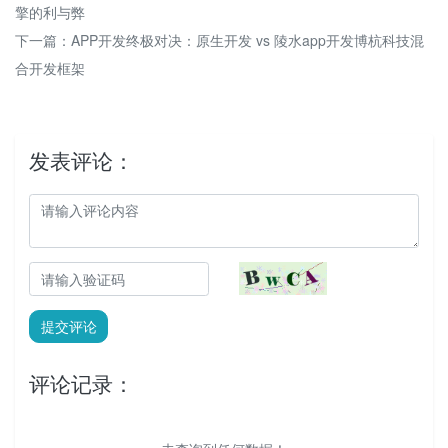
擎的利与弊
下一篇：
APP开发终极对决：原生开发 vs 陵水app开发博杭科技混
合开发框架
发表评论：
提交评论
评论记录：