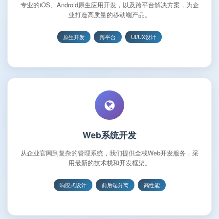
专业的iOS、Android原生应用开发，以及跨平台解决方案，为企
业打造高质量的移动端产品。
原生开发
跨平台
UI/UX设计
Web系统开发
从企业官网到复杂的管理系统，我们提供全栈Web开发服务，采
用最新的技术栈和开发框架。
响应式设计
前后端分离
高性能