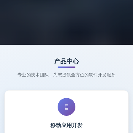
产品中心
专业的技术团队，为您提供全方位的软件开发服务
移动应用开发