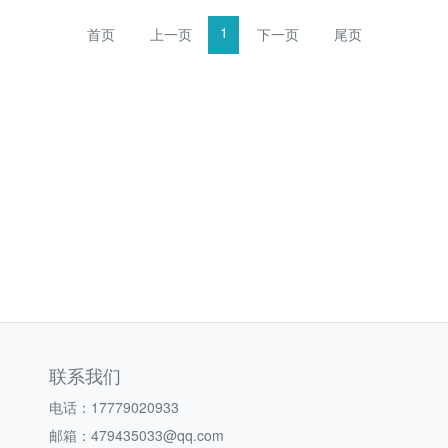
1
首页
上一页
下一页
尾页
联系我们
电话：17779020933
邮箱：479435033@qq.com