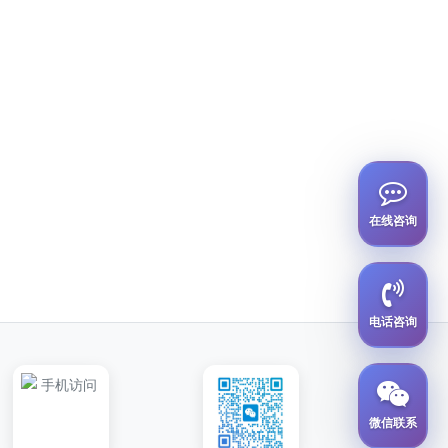
在线咨询
电话咨询
微信联系